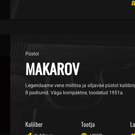
Püstol
MAKAROV
Legendaarne vene miilitsa ja sõjaväe püstol kaliibr
8 padrunid. Väga kompaktne, toodetud 1951a.
Kaliiber
Tootja
La