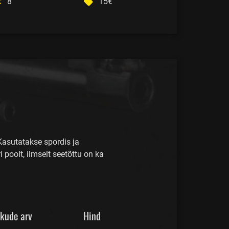
8
15€
Kasutatakse spordis ja
poolt, ilmselt seetõttu on ka
skude arv
Hind