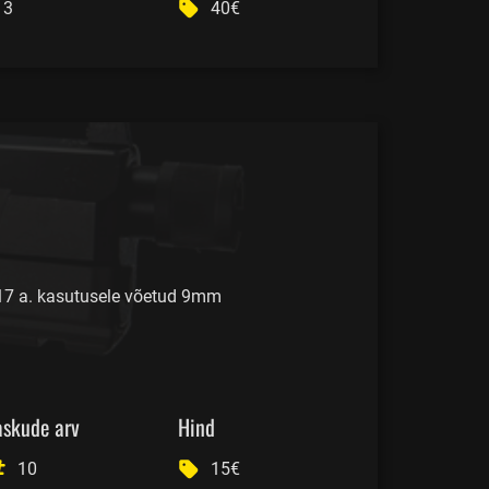
3
40€
17 a. kasutusele võetud 9mm
askude arv
Hind
10
15€