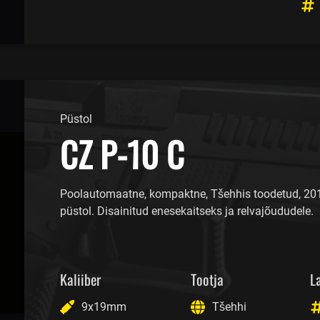
Püstol
CZ P-10 C
Poolautomaatne, kompaktne, Tšehhis toodetud, 20
püstol. Disainitud enesekaitseks ja relvajõududele.
Kaliiber
Tootja
L
9x19mm
Tšehhi