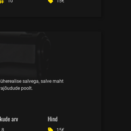
10
15€
 üherealise salvega, salve maht
vajõudude poolt.
kude arv
Hind
8
15€