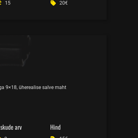
15
20€
iga 9×18, üherealise salve maht
skude arv
Hind