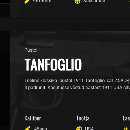
9x19mm
Saksamaa
Püstol
TANFOGLIO
Tõeline klassika- püstol 1911 Tanfoglio, cal .45ACP,
8 padrunit. Kasutusse võetud aastast 1911 USA rel
Kaliiber
Tootja
Las
.45acp
USA