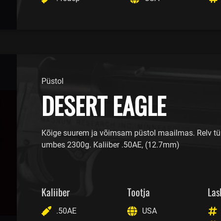
Püstol
DESERT EAGLE
Kõige suurem ja võimsam püstol maailmas. Relv tü
umbes 2300g. Kaliiber .50AE, (12.7mm)
Kaliiber
Tootja
Las
.50AE
USA