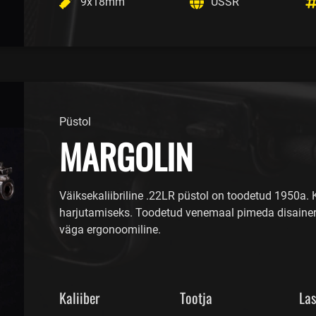
9x18mm
USSR
Püstol
MARGOLIN
Väiksekaliibriline .22LR püstol on toodetud 1950a. 
harjutamiseks. Toodetud venemaal pimeda disaineri 
väga ergonoomiline.
Kaliiber
Tootja
La