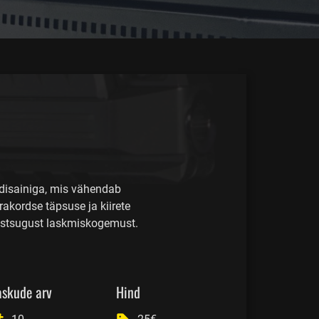
disainiga, mis vähendab
akordse täpsuse ja kiirete
teistsugust laskmiskogemust.
askude arv
Hind