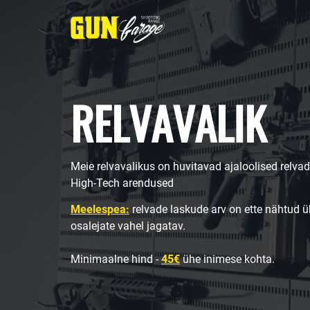
RELVAVALIK
Meie relvavalikus on huvitavad ajaloolised rel
High-Tech arendused
Meelespea:
relvade laskude arv on ette nähtud ü
osalejate vahel jagatav.
Minimaalne hind -
45€
ühe inimese kohta.