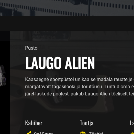
Püstol
LAUGO ALIEN
Kaasaegne sportpüstol unikaalse madala rauatelje 
märgatavalt tagasilööki ja torutõusu. Tuntud oma er
järel-laskude poolest, pakub Laugo Alien tõeliselt 
Kaliiber
Tootja
L