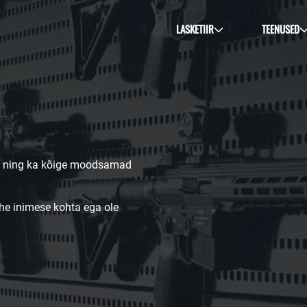
LASKETIIR
TEENUSED
vad ning ka kõige moodsamad
he inimese kohta ega ole