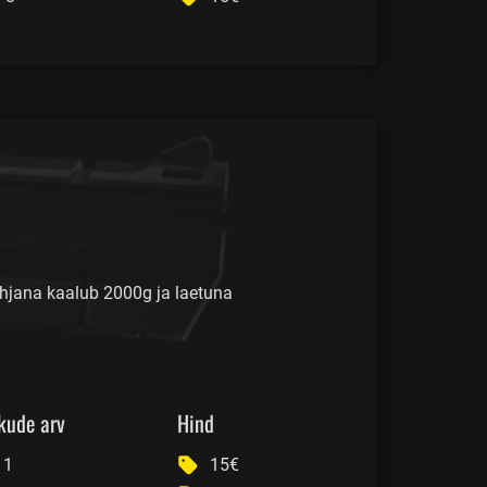
hjana kaalub 2000g ja laetuna
kude arv
Hind
1
15€