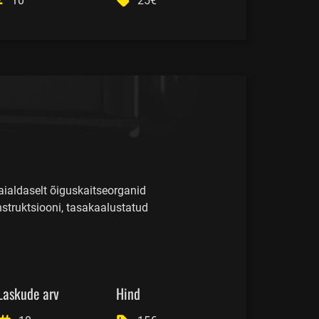
10
25€
aialdaselt õiguskaitseorganid
truktsiooni, tasakaalustatud
Laskude arv
Hind