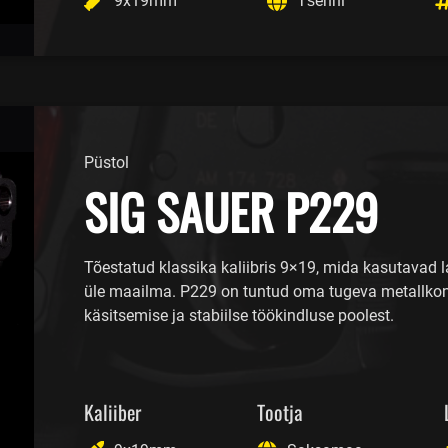
9x19mm
Tšehhi
Püstol
SIG SAUER P229
Tõestatud klassika kaliibris 9×19, mida kasutavad l
üle maailma. P229 on tuntud oma tugeva metallkons
käsitsemise ja stabiilse töökindluse poolest.
Kaliiber
Tootja