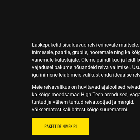
Laskepaketid sisaldavad relvi erinevale maitsele:
inimesele, paarile, grupile, nooremale ning ka kõi
vanemale külastajale. Oleme paindlikud ja leidli
vajadusel pakume nõuandeid relva valimisel. Usu
iga inimene leiab meie valikust enda ideaalse rel
Meie relvavalikus on huvitavad ajaloolised relvad
ka kõige moodsamad High-Tech arendused, väg
tuntud ja vähem tuntud relvatootjad ja margid,
väiksematest kaliibritest kõige suuremateni.
PAKETTIDE NIMEKIRI