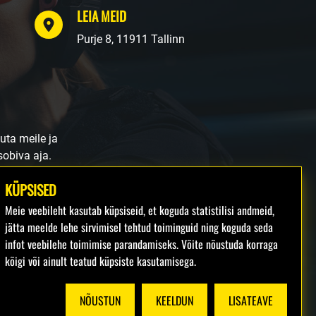
LEIA MEID
Purje 8, 11911 Tallinn
juta meile ja
sobiva aja.
KÜPSISED
Meie veebileht kasutab küpsiseid, et koguda statistilisi andmeid,
jätta meelde lehe sirvimisel tehtud toiminguid ning koguda seda
infot veebilehe toimimise parandamiseks. Võite nõustuda korraga
Facebook
Instagram
kõigi või ainult teatud küpsiste kasutamisega.
NÕUSTUN
KEELDUN
LISATEAVE