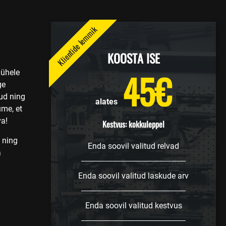
Klientide lemmik
KOOSTA ISE
45€
 ühele
ge
kud ning
alates
me, et
va!
Kestvus: kokkuleppel
 ning
Enda soovil valitud relvad
a
Enda soovil valitud laskude arv
Enda soovil valitud kestvus