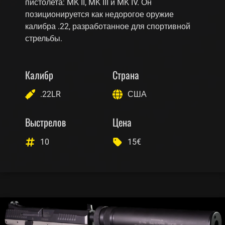
пистолета: MK II, MK III и MK IV. Он
позиционируется как недорогое оружие
калибра .22, разработанное для спортивной
стрельбы.
Калибр
Страна
.22LR
США
Выстрелов
Цена
10
15€