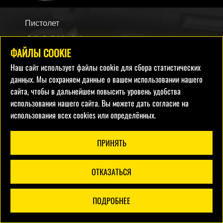
Пистолет
GLOCK 44
ФАЙЛЫ COOKIE
G44 — идеальный пистолет для первых
Наш сайт использует файлы cookie для сбора статистических
выстрелов из стандартного, служебного
данных. Мы сохраняем данные о вашем использовании нашего
оружия. Инновационный дизайн затвора из
сайта, чтобы в дальнейшем повысить уровень удобства
стали и полимера под патрон калибра .22
использования нашего сайта. Вы можете дать согласие на
обеспечивает легкость и малую отдачу.
использования всех cookies или определённых.
ПРИНЯТЬ
Калибр
Страна
.22lr
Австрия
ОТКАЗАТЬСЯ
Выстрелов
Цена
ПОДРОБНЕЕ
ФИЛЬТР
10
15€