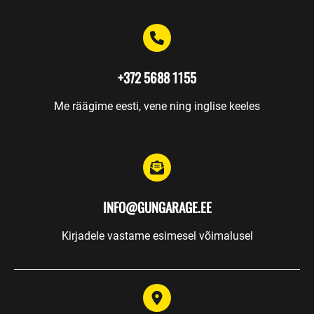
Koolitused
Relvasepp
+372 5688 1155
Hoiustamine
Kinkekaardid
Me räägime eesti, vene ning inglise keeles
RELVAVALIK
INFO@GUNGARAGE.EE
Kirjadele vastame esimesel võimalusel