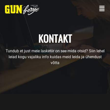
KONTAKT
Tundub et just meie lasketiir on see mida otsid? Siin lehel
KONTAKT
leiad kogu vajaliku info kuidas meid leida ja ühendust
võtta
LASKETIIR
Oma
relvaga
Laskepaketid
TEENUSED
Üritused