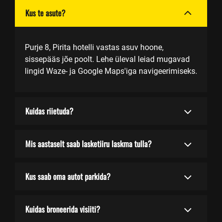
Kus te asute?
Purje 8, Pirita hotelli vastas asuv hoone,
sissepääs jõe poolt. Lehe üleval leiad mugavad
lingid Waze- ja Google Maps'iga navigeerimiseks.
Kuidas riietuda?
Mis aastaselt saab lasketiiru laskma tulla?
Kus saab oma autot parkida?
Kuidas broneerida visiiti?