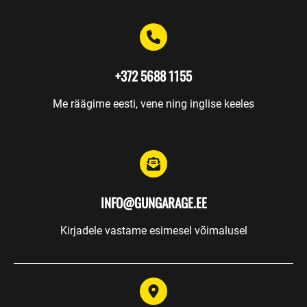
Koolitused
Relvasepp
+372 5688 1155
Hoiustamine
Kinkekaardid
Me räägime eesti, vene ning inglise keeles
RELVAVALIK
INFO@GUNGARAGE.EE
Kirjadele vastame esimesel võimalusel