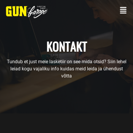
KONTAKT
Tundub et just meie lasketiir on see mida otsid? Siin lehel
KONTAKT
leiad kogu vajaliku info kuidas meid leida ja ühendust
võtta
LASKETIIR
Oma
relvaga
Laskepaketid
TEENUSED
Üritused