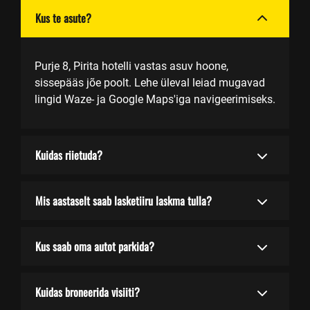
Kus te asute?
Purje 8, Pirita hotelli vastas asuv hoone,
sissepääs jõe poolt. Lehe üleval leiad mugavad
lingid Waze- ja Google Maps'iga navigeerimiseks.
Kuidas riietuda?
Mis aastaselt saab lasketiiru laskma tulla?
Kus saab oma autot parkida?
Kuidas broneerida visiiti?