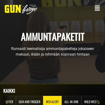
AMMUNTAPAKETIT
Runsasti teematisija ammuntapaketteja jokaiseen
OTTAA
makuun, ikään ja ryhmään sopivaan hintaan
YHTEYTTÄ
AMPUMARATA
Asseellasi
Ammuntapaketit
KAIKKI
PALVELUT
‹
›
STARTER
GUN AND TRIGGER
RED ALERT
ALL-IN-ONE
WILD WEST
S
Tapahtumat