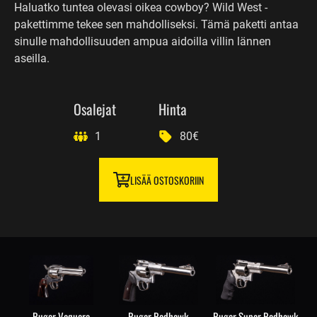
Haluatko tuntea olevasi oikea cowboy? Wild West -
pakettimme tekee sen mahdolliseksi. Tämä paketti antaa
sinulle mahdollisuuden ampua aidoilla villin lännen
aseilla.
Osalejat
Hinta
1
80€
LISÄÄ OSTOSKORIIN
Ruger Vaquero
Ruger Redhawk
Ruger Super Redhawk