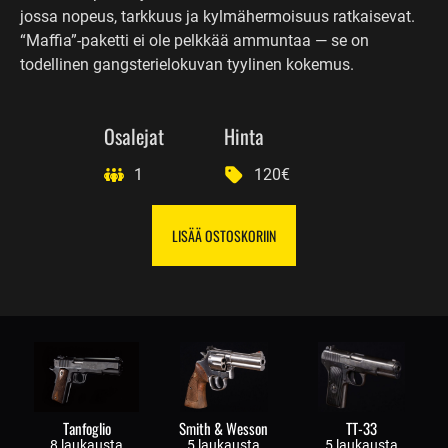
jossa nopeus, tarkkuus ja kylmähermoisuus ratkaisevat.
“Maffia”-paketti ei ole pelkkää ammuntaa — se on
todellinen gangsterielokuvan tyylinen kokemus.
Osalejat
Hinta
1
120€
LISÄÄ OSTOSKORIIN
Tanfoglio
Smith & Wesson
TT-33
8 laukausta
5 laukausta
5 laukausta