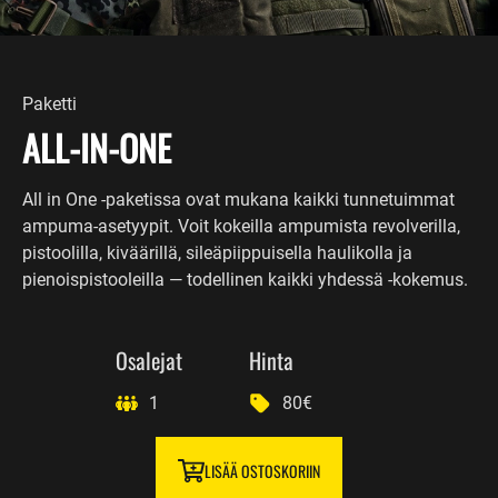
Paketti
ALL-IN-ONE
All in One -paketissa ovat mukana kaikki tunnetuimmat
ampuma-asetyypit. Voit kokeilla ampumista revolverilla,
pistoolilla, kiväärillä, sileäpiippuisella haulikolla ja
pienoispistooleilla — todellinen kaikki yhdessä -kokemus.
Osalejat
Hinta
1
80€
LISÄÄ OSTOSKORIIN