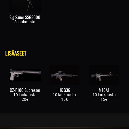
Sig Sauer SSG3000
3 laukausta
LISÄASEET
CZ-P10C Supressor
HK G36
M16A1
10 laukausta
10 laukausta
10 laukausta
20€
15€
15€