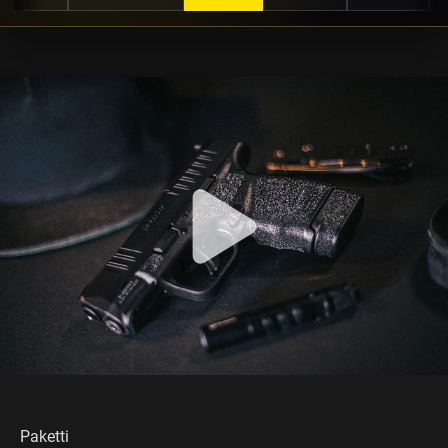
Koulutukset
Aseseppä
Varastointi
Lahjakortit
ASEEN
VALINTA
Paketti