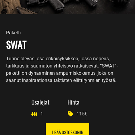
Paketti
SWAT
Tunne olevasi osa erikoisyksikköä, jossa nopeus,
tarkkuus ja saumaton yhteistyö ratkaisevat. “SWAT”-
paketti on dynaaminen ampumiskokemus, joka on
saanut inspiraationsa taktisten eliittiryhmien työstä.
Osalejat
Hinta
1
115€
LISÄÄ OSTOSKORIIN