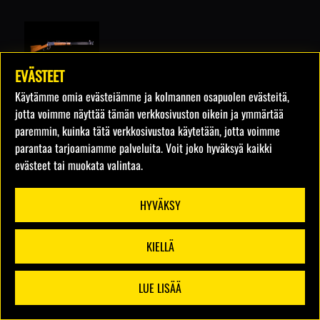
EVÄSTEET
Chiappa 1892
Käytämme omia evästeiämme ja kolmannen osapuolen evästeitä,
5 laukausta
15€
jotta voimme näyttää tämän verkkosivuston oikein ja ymmärtää
paremmin, kuinka tätä verkkosivustoa käytetään, jotta voimme
parantaa tarjoamiamme palveluita. Voit joko hyväksyä kaikki
evästeet tai muokata valintaa.
HYVÄKSY
KIELLÄ
LUE LISÄÄ