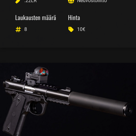
.22LR
Neuvostoliitto
Laukausten määrä
Hinta
8
10€