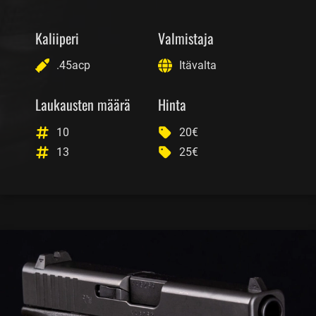
Kaliiperi
Valmistaja
.45acp
Itävalta
Laukausten määrä
Hinta
10
20€
13
25€