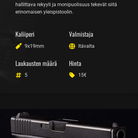
hallittava rekyyli ja monipuolisuus tekevät siitä
erinomaisen yleispistoolin.
Kaliiperi
Valmistaja
9x19mm
Itävalta
Laukausten määrä
Hinta
5
15€