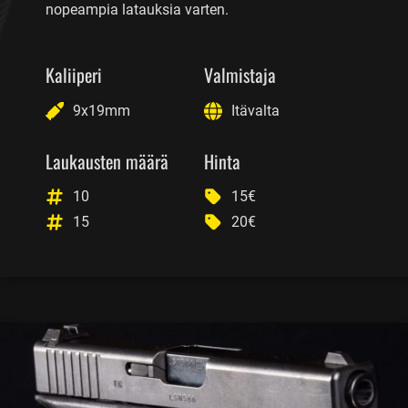
nopeampia latauksia varten.
Kaliiperi
Valmistaja
9x19mm
Itävalta
Laukausten määrä
Hinta
10
15€
15
20€