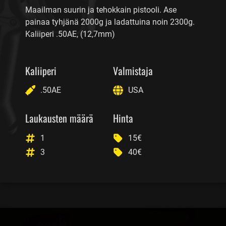
Maailman suurin ja tehokkain pistooli. Ase
painaa tyhjänä 2000g ja ladattuina noin 2300g.
Kaliiperi .50AE, (12,7mm)
Kaliiperi
Valmistaja
.50AE
USA
Laukausten määrä
Hinta
1
15€
3
40€