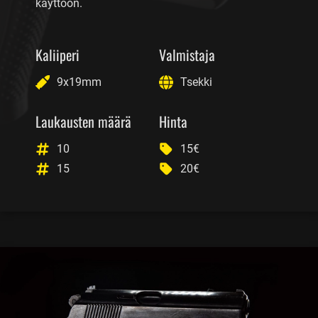
käyttöön.
Kaliiperi
Valmistaja
9x19mm
Tsekki
Laukausten määrä
Hinta
10
15€
15
20€