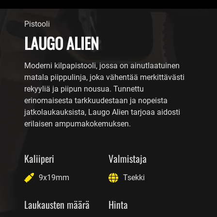
Pistooli
LAUGO ALIEN
Moderni kilpapistooli, jossa on ainutlaatuinen
matala piippulinja, joka vähentää merkittävästi
rekyyliä ja piipun nousua. Tunnettu
erinomaisesta tarkkuudestaan ja nopeista
jatkolaukauksista, Laugo Alien tarjoaa aidosti
erilaisen ampumakokemuksen.
Kaliiperi
Valmistaja
9x19mm
Tsekki
Laukausten määrä
Hinta