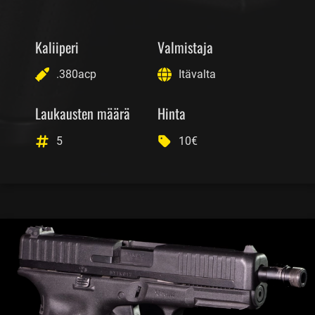
Kaliiperi
Valmistaja
.380acp
Itävalta
Laukausten määrä
Hinta
5
10€