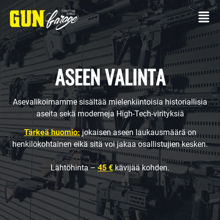
ASEEN VALINTA
Asevalikoimamme sisältää mielenkiintoisia historiallisia
OTTAA
aseita sekä moderneja High-Tech-virityksiä
YHTEYTTÄ
Tärkeä huomio:
jokaisen aseen laukausmäärä on
AMPUMARATA
henkilökohtainen eikä sitä voi jakaa osallistujien kesken.
Asseellasi
Lähtöhinta –
45 €
kävijää kohden.
Ammuntapaketit
PALVELUT
Tapahtumat