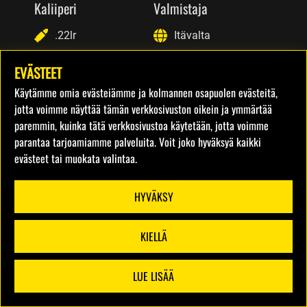
Kaliiperi
Valmistaja
.22lr
Itävalta
EVÄSTEET
Laukausten määrä
Hinta
Käytämme omia evästeiämme ja kolmannen osapuolen evästeitä,
10
15€
jotta voimme näyttää tämän verkkosivuston oikein ja ymmärtää
paremmin, kuinka tätä verkkosivustoa käytetään, jotta voimme
parantaa tarjoamiamme palveluita. Voit joko hyväksyä kaikki
evästeet tai muokata valintaa.
HYVÄKSY
KIELLÄ
LUE LISÄÄ
SUODATTIMET