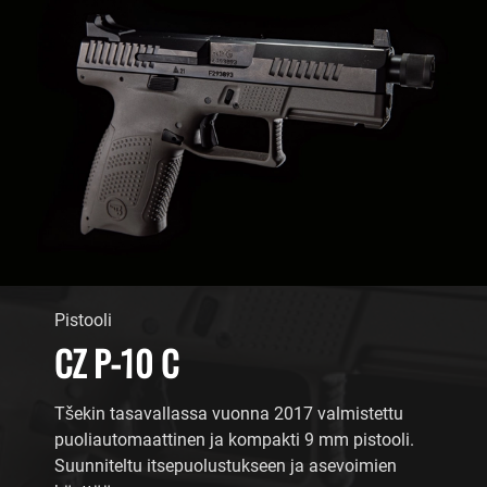
Pistooli
CZ P-10 C
Tšekin tasavallassa vuonna 2017 valmistettu
puoliautomaattinen ja kompakti 9 mm pistooli.
Suunniteltu itsepuolustukseen ja asevoimien