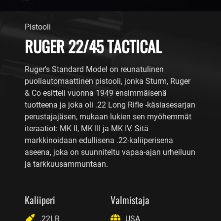
Pistooli
RUGER 22/45 TACTICAL
Ruger's Standard Model on reunatulinen
puoliautomaattinen pistooli, jonka Sturm, Ruger
& Co esitteli vuonna 1949 ensimmäisenä
tuotteena ja joka oli .22 Long Rifle -käsiasesarjan
perustajajäsen, mukaan lukien sen myöhemmät
iteraatiot: MK II, MK III ja MK IV. Sitä
markkinoidaan edullisena .22-kaliiperisena
aseena, joka on suunniteltu vapaa-ajan urheiluun
ja tarkkuusammuntaan.
Kaliiperi
Valmistaja
.22LR
USA