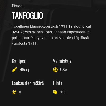
Pistooli
TANFOGLIO
Todellinen klassikkopistooli 1911 Tanfoglio, cal
.45ACP, yksirivinen lipas, lippaan kapasiteetti 8
patruunaa. Yhdysvaltain asevoimien käytössä
vuodesta 1911.
Kaliiperi
Valmistaja
.45acp
USA
Laukausten määrä
Hinta
8
15€