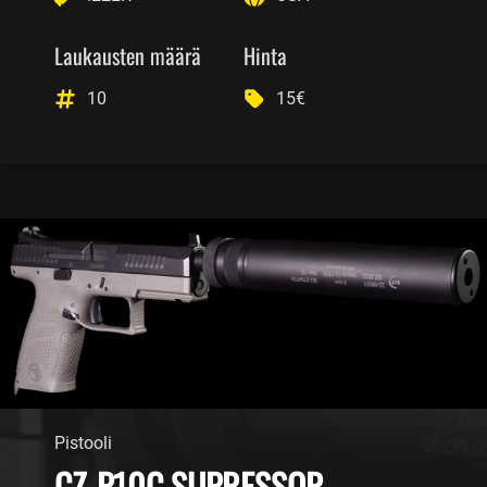
Laukausten määrä
Hinta
10
15€
Pistooli
CZ-P10C SUPRESSOR