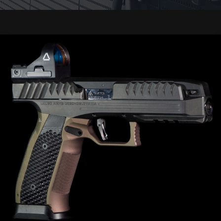
Koulutukset
Aseseppä
Varastointi
Lahjakortit
ASEEN
VALINTA