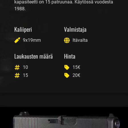
kapasiteetti on 15 patruunaa. Käytössä vuodesta
1988.
Kaliiperi
Valmistaja
9x19mm
Itävalta
Laukausten määrä
Hinta
10
15€
15
20€