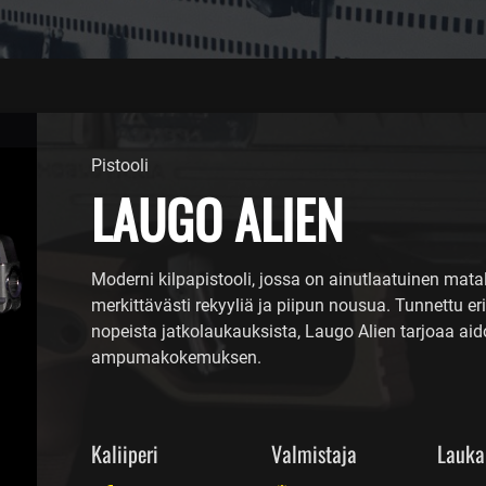
Pistooli
LAUGO ALIEN
Moderni kilpapistooli, jossa on ainutlaatuinen matal
merkittävästi rekyyliä ja piipun nousua. Tunnettu e
nopeista jatkolaukauksista, Laugo Alien tarjoaa aido
ampumakokemuksen.
Kaliiperi
Valmistaja
Lauka