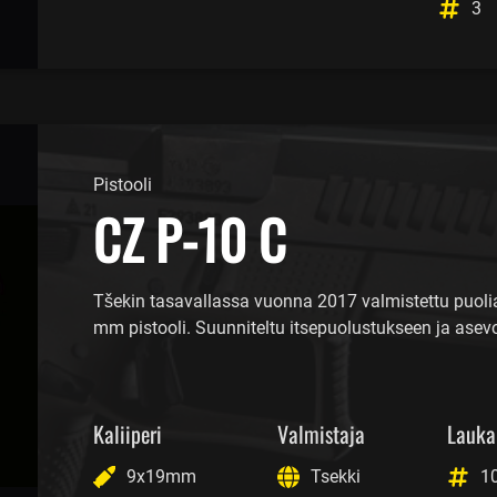
3
Pistooli
CZ P-10 C
Tšekin tasavallassa vuonna 2017 valmistettu puoli
mm pistooli. Suunniteltu itsepuolustukseen ja asev
Kaliiperi
Valmistaja
Lauka
9x19mm
Tsekki
1