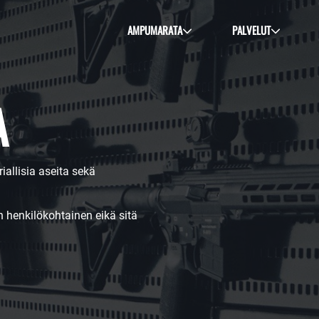
AMPUMARATA
PALVELUT
A
allisia aseita sekä
henkilökohtainen eikä sitä