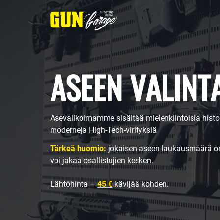
ASEEN VALINT
Asevalikoimamme sisältää mielenkiintoisia histori
moderneja High-Tech-virityksiä
Tärkeä huomio:
jokaisen aseen laukausmäärä on 
voi jakaa osallistujien kesken.
Lähtöhinta –
45 €
kävijää kohden.