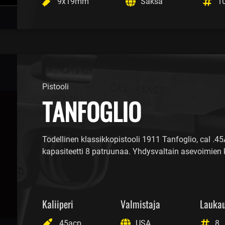
9x19mm
Saksa
1
Pistooli
TANFOGLIO
Todellinen klassikkopistooli 1911 Tanfoglio, cal .45A
kapasiteetti 8 patruunaa. Yhdysvaltain asevoimien
Kaliiperi
Valmistaja
Lauka
.45acp
USA
8