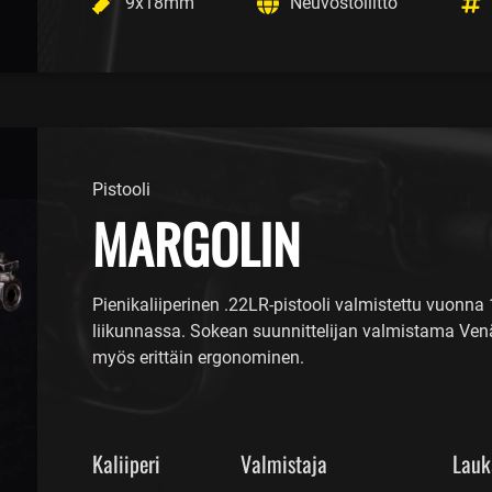
9x18mm
Neuvostoliitto
Pistooli
MARGOLIN
Pienikaliiperinen .22LR-pistooli valmistettu vuonna
liikunnassa. Sokean suunnittelijan valmistama Venä
myös erittäin ergonominen.
Kaliiperi
Valmistaja
Lauk