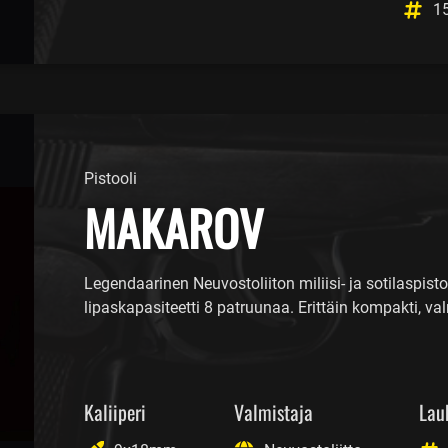
1
Pistooli
MAKAROV
Legendaarinen Neuvostoliiton miliisi- ja sotilaspistoo
lipaskapasiteetti 8 patruunaa. Erittäin kompakti, v
Kaliiperi
Valmistaja
Lau