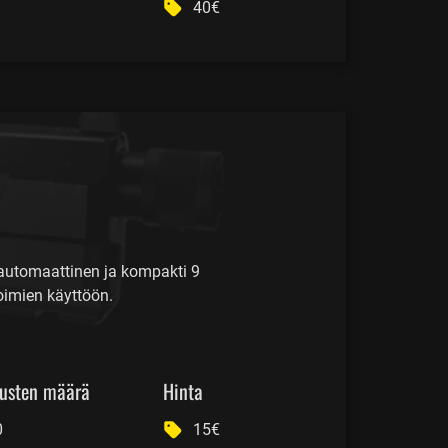
40€
automaattinen ja kompakti 9
oimien käyttöön.
usten määrä
Hinta
0
15€