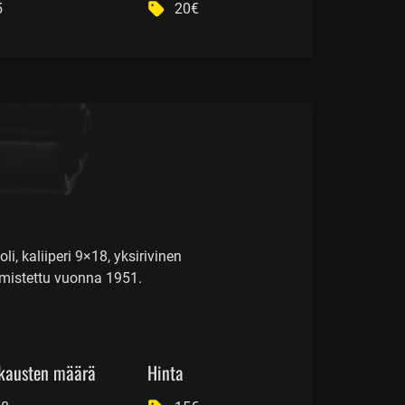
5
20€
li, kaliiperi 9×18, yksirivinen
almistettu vuonna 1951.
kausten määrä
Hinta