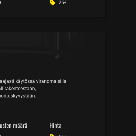
0
25€
laajasti käytössä viranomaisilla
lirakenteestaan,
uorituskyvystään.
usten määrä
Hinta