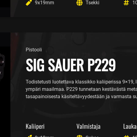
9x19mm
Tsekki
1
Pistooli
SIG SAUER P229
Todistetusti luotettava klassikko kaliiperissa 9×19, 
ympäri maailmaa. P229 tunnetaan kestävästä metal
tasapainoisesta käsiteltävyydestään ja varmasta s
Kaliiperi
Valmistaja
Lauka