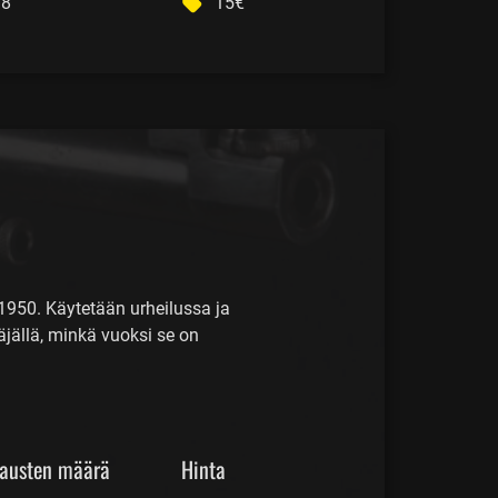
8
15€
 1950. Käytetään urheilussa ja
jällä, minkä vuoksi se on
austen määrä
Hinta