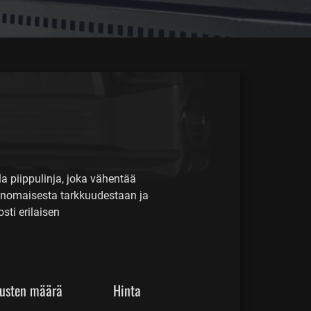
a piippulinja, joka vähentää
rinomaisesta tarkkuudestaan ja
sti erilaisen
usten määrä
Hinta