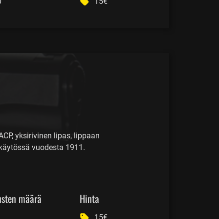
0
15€
CP, yksirivinen lipas, lippaan
 käytössä vuodesta 1911.
usten määrä
Hinta
15€