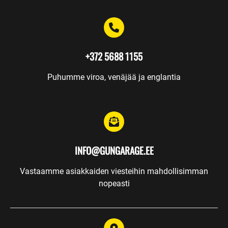
Koulutukset
Aseseppä
+372 5688 1155
Varastointi
Puhumme viroa, venäjää ja englantia
Lahjakortit
ASEEN
VALINTA
INFO@GUNGARAGE.EE
Vastaamme asiakkaiden viesteihin mahdollisimman
nopeasti