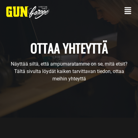
OTTAA YHTEYTTÄ
Näyttää siltä, ​​että ampumaratamme on se, mitä etsit?
OTTAA
Tältä sivulta löydät kaiken tarvittavan tiedon, ottaa
YHTEYTTÄ
meihin yhteyttä
AMPUMARATA
Asseellasi
Ammuntapaketit
PALVELUT
Tapahtumat