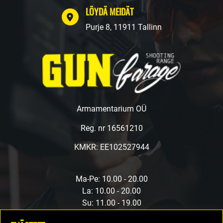
LÖYDÄ MEIDÄT
Purje 8, 11911 Tallinn
Armamentarium OÜ
Reg. nr 16561210
KMKR: EE102527944
Ma-Pe: 10.00 - 20.00
La: 10.00 - 20.00
Su: 11.00 - 19.00
Eivätkö ajat täsmää? Kirjoita meille, niin valitaan