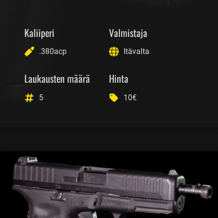
Kaliiperi
Valmistaja
.380acp
Itävalta
Laukausten määrä
Hinta
5
10€