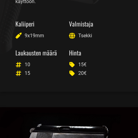
käyttöön.
Kaliiperi
Valmistaja
9x19mm
Tsekki
Laukausten määrä
Hinta
10
15€
15
20€