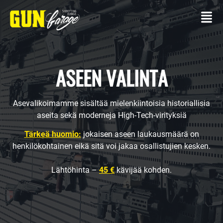
ASEEN VALINTA
Asevalikoimamme sisältää mielenkiintoisia historiallisia
OTTAA
aseita sekä moderneja High-Tech-virityksiä
YHTEYTTÄ
Tärkeä huomio:
jokaisen aseen laukausmäärä on
AMPUMARATA
henkilökohtainen eikä sitä voi jakaa osallistujien kesken.
Asseellasi
Lähtöhinta –
45 €
kävijää kohden.
Ammuntapaketit
PALVELUT
Tapahtumat