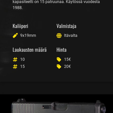
kapasiteetti on 15 patruunaa. Käytössä vuodesta
1988.
Kaliiperi
Valmistaja
9x19mm
Itävalta
Laukausten määrä
Hinta
10
15€
15
20€