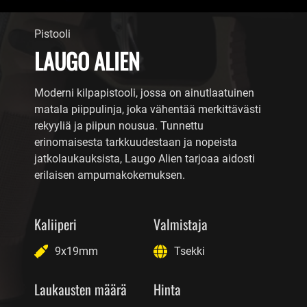
Pistooli
LAUGO ALIEN
Moderni kilpapistooli, jossa on ainutlaatuinen
matala piippulinja, joka vähentää merkittävästi
rekyyliä ja piipun nousua. Tunnettu
erinomaisesta tarkkuudestaan ja nopeista
jatkolaukauksista, Laugo Alien tarjoaa aidosti
erilaisen ampumakokemuksen.
Kaliiperi
Valmistaja
9x19mm
Tsekki
Laukausten määrä
Hinta