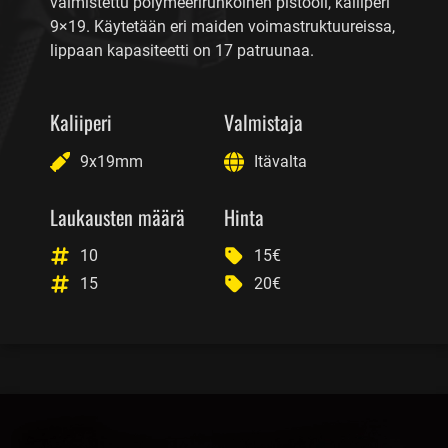
valmistettu polymeerirunkoinen pistooli, kaliiperi
9×19. Käytetään eri maiden voimastruktuureissa,
lippaan kapasiteetti on 17 patruunaa.
Kaliiperi
Valmistaja
9x19mm
Itävalta
Laukausten määrä
Hinta
10
15€
15
20€