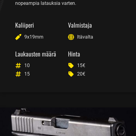
nopeampia latauksia varten.
Kaliiperi
Valmistaja
9x19mm
Itävalta
Laukausten määrä
Hinta
10
15€
15
20€