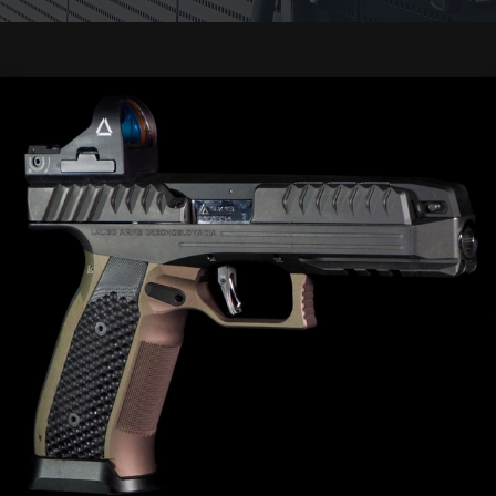
Koulutukset
Aseseppä
Varastointi
Lahjakortit
ASEEN
VALINTA