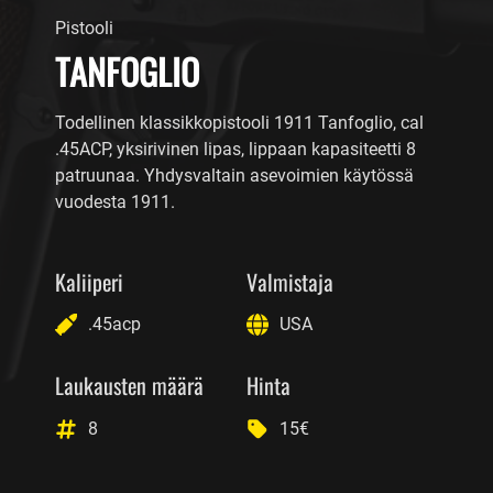
Pistooli
TANFOGLIO
Todellinen klassikkopistooli 1911 Tanfoglio, cal
.45ACP, yksirivinen lipas, lippaan kapasiteetti 8
patruunaa. Yhdysvaltain asevoimien käytössä
vuodesta 1911.
Kaliiperi
Valmistaja
.45acp
USA
Laukausten määrä
Hinta
8
15€