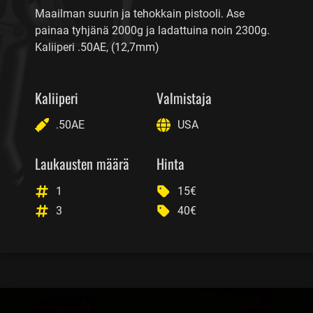
Maailman suurin ja tehokkain pistooli. Ase
painaa tyhjänä 2000g ja ladattuina noin 2300g.
Kaliiperi .50AE, (12,7mm)
Kaliiperi
Valmistaja
.50AE
USA
Laukausten määrä
Hinta
1
15€
3
40€