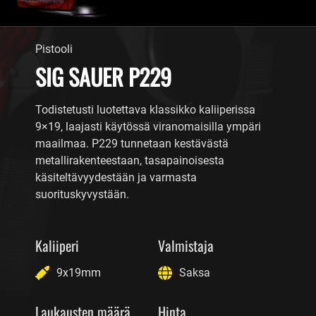
Pistooli
SIG SAUER P229
Todistetusti luotettava klassikko kaliiperissa
9×19, laajasti käytössä viranomaisilla ympäri
maailmaa. P229 tunnetaan kestävästä
metallirakenteestaan, tasapainoisesta
käsiteltävyydestään ja varmasta
suorituskyvystään.
Kaliiperi
Valmistaja
9x19mm
Saksa
Laukausten määrä
Hinta