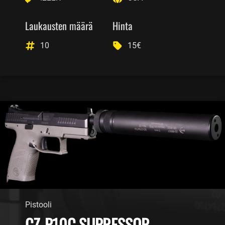
Laukausten määrä
Hinta
10
15€
Pistooli
CZ-P10C SUPRESSOR