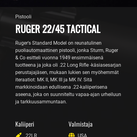
Pistooli
RUGER 22/45 TACTICAL
Ruger's Standard Model on reunatulinen
puoliautomaattinen pistooli, jonka Sturm, Ruger
& Co esitteli vuonna 1949 ensimmäisenä
tuotteena ja joka oli .22 Long Rifle -käsiasesarjan
perustajajäsen, mukaan lukien sen myöhemmät
iteraatiot: MK II, MK III ja MK IV. Sitä
markkinoidaan edullisena .22-kaliiperisena
aseena, joka on suunniteltu vapaa-ajan urheiluun
ja tarkkuusammuntaan.
Kaliiperi
Valmistaja
.22LR
USA