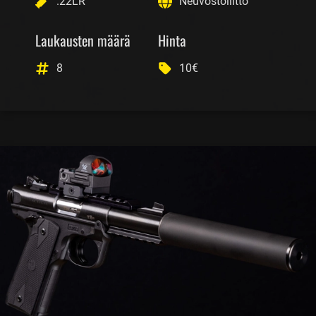
.22LR
Neuvostoliitto
Laukausten määrä
Hinta
8
10€