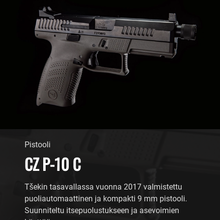
Pistooli
CZ P-10 C
Tšekin tasavallassa vuonna 2017 valmistettu
puoliautomaattinen ja kompakti 9 mm pistooli.
Suunniteltu itsepuolustukseen ja asevoimien