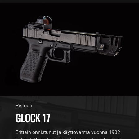
Pistooli
GLOCK 17
Erittäin onnistunut ja käyttövarma vuonna 1982