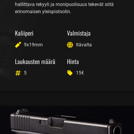
hallittava rekyyli ja monipuolisuus tekevät siitä
erinomaisen yleispistoolin.
Kaliiperi
Valmistaja
9x19mm
Itävalta
Laukausten määrä
Hinta
5
15€