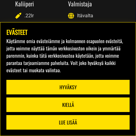
Kaliiperi
Valmistaja
.22lr
Itävalta
EVÄSTEET
Laukausten määrä
Hinta
Käytämme omia evästeiämme ja kolmannen osapuolen evästeitä,
10
15€
jotta voimme näyttää tämän verkkosivuston oikein ja ymmärtää
paremmin, kuinka tätä verkkosivustoa käytetään, jotta voimme
parantaa tarjoamiamme palveluita. Voit joko hyväksyä kaikki
evästeet tai muokata valintaa.
HYVÄKSY
KIELLÄ
LUE LISÄÄ
SUODATTIMET