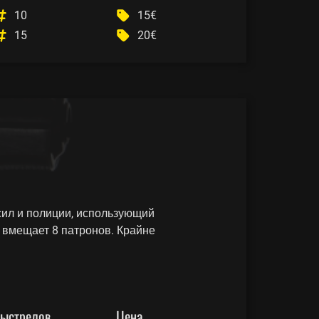
10
15€
15
20€
сил и полиции, использующий
 вмещает 8 патронов. Крайне
ыстрелов
Цена