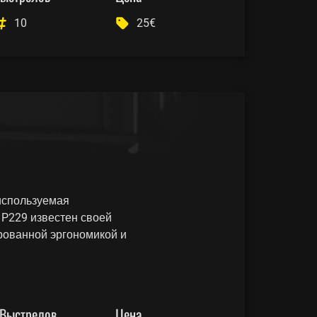
10
25€
используемая
 P229 известен своей
рованной эргономикой и
Выстрелов
Цена