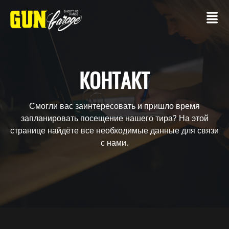
КОНТАКТ
Смогли вас заинтересовать и пришло время
КОНТАКТ
запланировать посещение нашего тира? На этой
странице найдёте все необходимые данные для связи
СТРЕЛКОВЫЙ
с нами.
ТИР
Со
своим
оружием
Пакеты