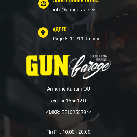
info@gungarage.ee
АДРЕС
Purje 8, 11911 Tallinn
Armamentarium OÜ
Reg. nr 16561210
KMKR: EE102527944
Пн-Пт: 10.00 - 20.00