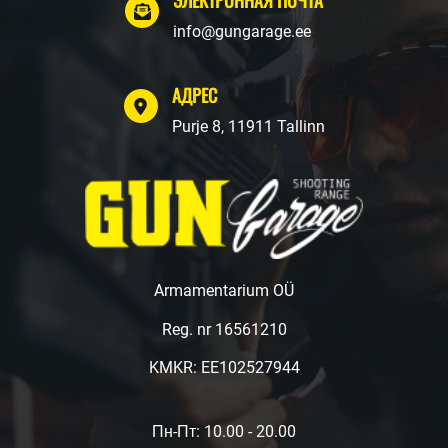
info@gungarage.ee
АДРЕС
Purje 8, 11911 Tallinn
Armamentarium OÜ
Reg. nr 16561210
KMKR: EE102527944
Пн-Пт: 10.00 - 20.00