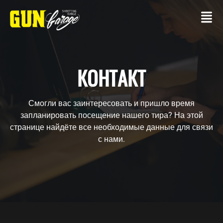
КОНТАКТ
Смогли вас заинтересовать и пришло время
КОНТАКТ
запланировать посещение нашего тира? На этой
странице найдёте все необходимые данные для связи
СТРЕЛКОВЫЙ
с нами.
ТИР
Со
своим
оружием
Пакеты