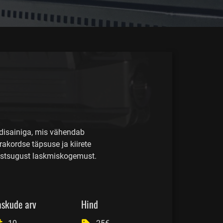
disainiga, mis vähendab
akordse täpsuse ja kiirete
teistsugust laskmiskogemust.
askude arv
Hind