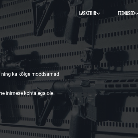
LASKETIIR
TEENUSED
vad ning ka kõige moodsamad
he inimese kohta ega ole