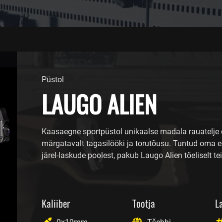
Püstol
LAUGO ALIEN
Kaasaegne sportpüstol unikaalse madala rauatelje 
märgatavalt tagasilööki ja torutõusu. Tuntud oma er
järel-laskude poolest, pakub Laugo Alien tõeliselt 
Kaliiber
Tootja
L