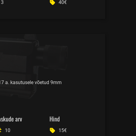
3
40€
17 a. kasutusele võetud 9mm
askude arv
Hind
10
15€