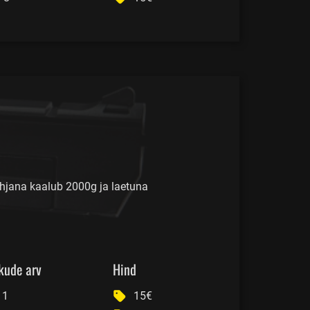
hjana kaalub 2000g ja laetuna
kude arv
Hind
1
15€