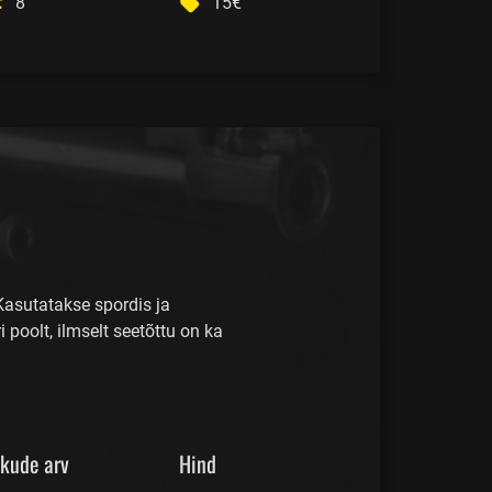
8
15€
Kasutatakse spordis ja
poolt, ilmselt seetõttu on ka
skude arv
Hind