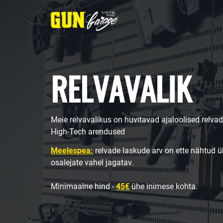
RELVAVALIK
Meie relvavalikus on huvitavad ajaloolised rel
High-Tech arendused
Meelespea:
relvade laskude arv on ette nähtud ü
osalejate vahel jagatav.
Minimaalne hind -
45€
ühe inimese kohta.