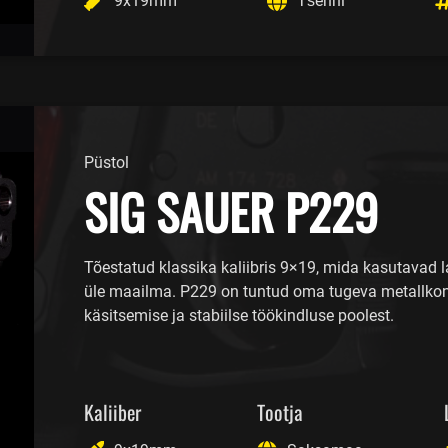
9x19mm
Tšehhi
Püstol
SIG SAUER P229
Tõestatud klassika kaliibris 9×19, mida kasutavad l
üle maailma. P229 on tuntud oma tugeva metallkons
käsitsemise ja stabiilse töökindluse poolest.
Kaliiber
Tootja