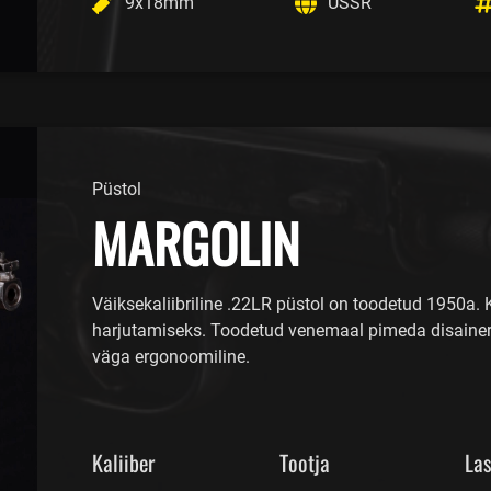
9x18mm
USSR
Püstol
MARGOLIN
Väiksekaliibriline .22LR püstol on toodetud 1950a. 
harjutamiseks. Toodetud venemaal pimeda disaineri 
väga ergonoomiline.
Kaliiber
Tootja
La