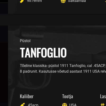
9x19mm
Saksamaa
Püstol
TANFOGLIO
Tõeline klassika- püstol 1911 Tanfoglio, cal .45ACP,
8 padrunit. Kasutusse võetud aastast 1911 USA rel
Kaliiber
Tootja
Las
.45acp
USA