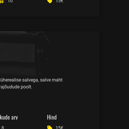
10
15€
 üherealise salvega, salve maht
vajõudude poolt.
kude arv
Hind
8
15€