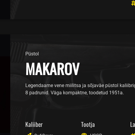
Püstol
MAKAROV
Legendaarne vene miilitsa ja sõjaväe püstol kaliibr
8 padrunid. Väga kompaktne, toodetud 1951a.
Kaliiber
Tootja
La