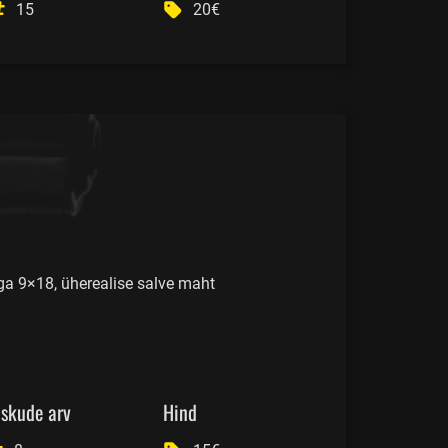
15
20€
iga 9×18, üherealise salve maht
skude arv
Hind