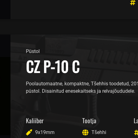
Püstol
CZ P-10 C
Poolautomaatne, kompaktne, Tšehhis toodetud, 20
püstol. Disainitud enesekaitseks ja relvajõududele.
Kaliiber
Tootja
L
9x19mm
Tšehhi