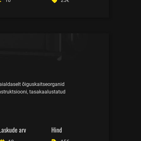
10
25€
aialdaselt õiguskaitseorganid
truktsiooni, tasakaalustatud
Laskude arv
Hind