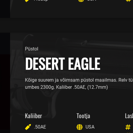
Püstol
DESERT EAGLE
Kõige suurem ja võimsam püstol maailmas. Relv tü
umbes 2300g. Kaliiber .50AE, (12.7mm)
Kaliiber
Tootja
Las
.50AE
USA