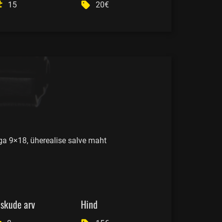
15
20€
iga 9×18, üherealise salve maht
skude arv
Hind