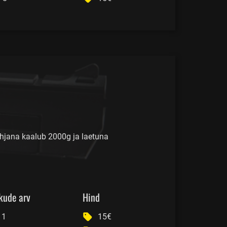
hjana kaalub 2000g ja laetuna
kude arv
Hind
1
15€