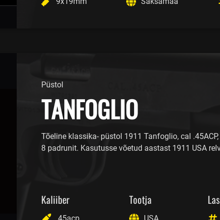
9x19mm
Saksamaa
Püstol
TANFOGLIO
Tõeline klassika- püstol 1911 Tanfoglio, cal .45ACP,
8 padrunit. Kasutusse võetud aastast 1911 USA rel
Kaliiber
Tootja
Las
.45acp
USA