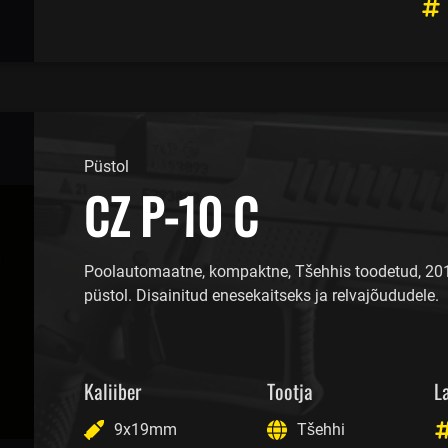
Püstol
CZ P-10 C
Poolautomaatne, kompaktne, Tšehhis toodetud, 20
püstol. Disainitud enesekaitseks ja relvajõududele.
Kaliiber
Tootja
L
9x19mm
Tšehhi