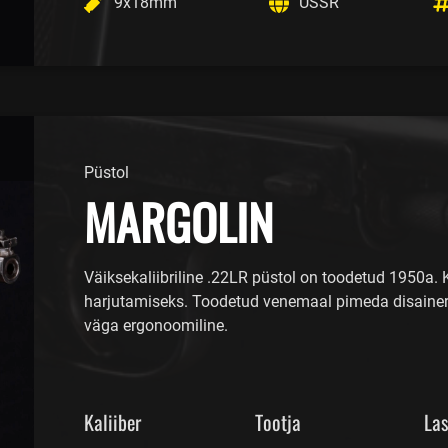
9x18mm
USSR
Püstol
MARGOLIN
Väiksekaliibriline .22LR püstol on toodetud 1950a. 
harjutamiseks. Toodetud venemaal pimeda disaineri 
väga ergonoomiline.
Kaliiber
Tootja
La