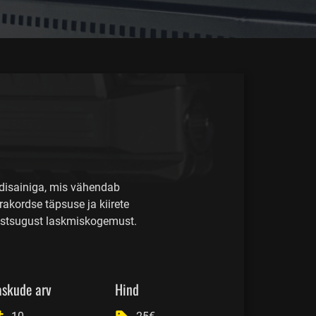
disainiga, mis vähendab
akordse täpsuse ja kiirete
teistsugust laskmiskogemust.
askude arv
Hind