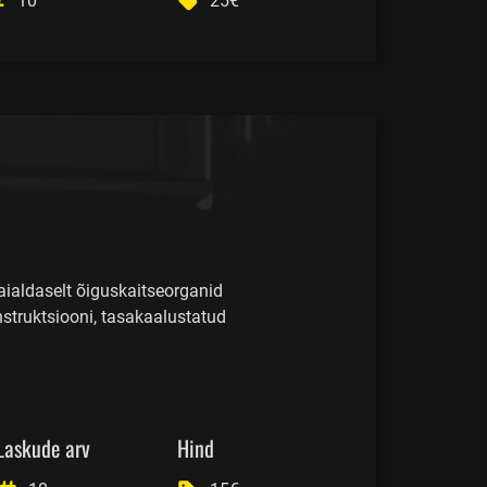
10
25€
aialdaselt õiguskaitseorganid
truktsiooni, tasakaalustatud
Laskude arv
Hind