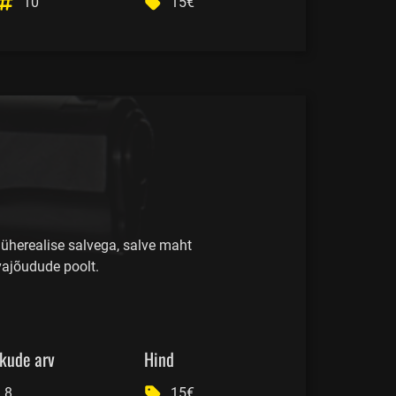
10
15€
 üherealise salvega, salve maht
vajõudude poolt.
kude arv
Hind
8
15€