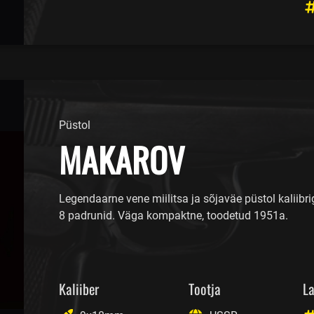
Püstol
MAKAROV
Legendaarne vene miilitsa ja sõjaväe püstol kaliibr
8 padrunid. Väga kompaktne, toodetud 1951a.
Kaliiber
Tootja
La