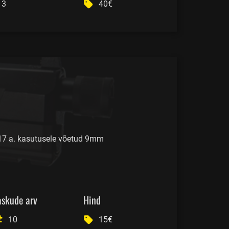
3
40€
17 a. kasutusele võetud 9mm
askude arv
Hind
10
15€