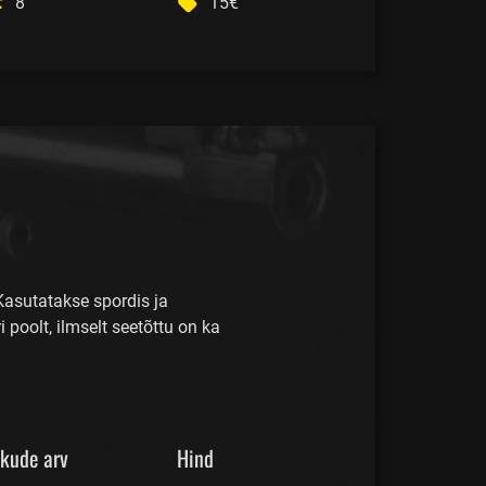
8
15€
Kasutatakse spordis ja
poolt, ilmselt seetõttu on ka
skude arv
Hind