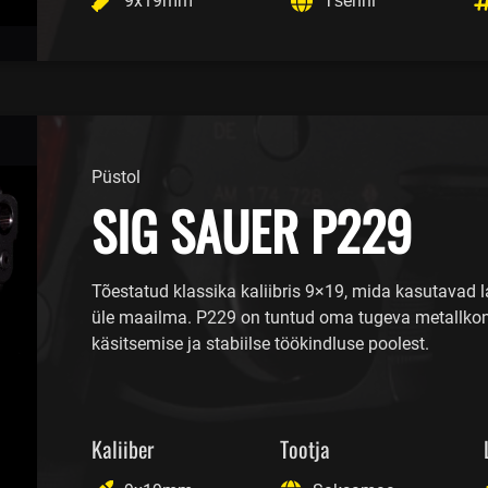
9x19mm
Tšehhi
Püstol
SIG SAUER P229
Tõestatud klassika kaliibris 9×19, mida kasutavad l
üle maailma. P229 on tuntud oma tugeva metallkons
käsitsemise ja stabiilse töökindluse poolest.
Kaliiber
Tootja