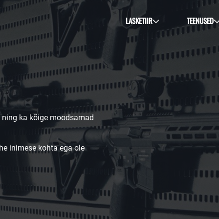
LASKETIIR
TEENUSED
vad ning ka kõige moodsamad
he inimese kohta ega ole