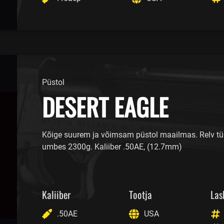
Püstol
DESERT EAGLE
Kõige suurem ja võimsam püstol maailmas. Relv tü
umbes 2300g. Kaliiber .50AE, (12.7mm)
Kaliiber
Tootja
Las
.50AE
USA