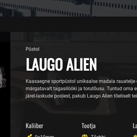
Püstol
LAUGO ALIEN
Kaasaegne sportpüstol unikaalse madala rauatelje 
märgatavalt tagasilööki ja torutõusu. Tuntud oma er
järel-laskude poolest, pakub Laugo Alien tõeliselt 
Kaliiber
Tootja
L