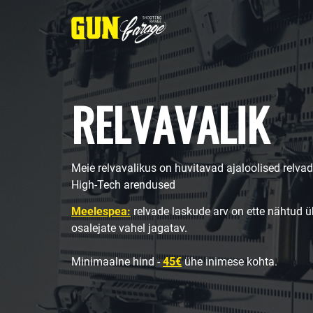
RELVAVALIK
Meie relvavalikus on huvitavad ajaloolised rel
High-Tech arendused
Meelespea:
relvade laskude arv on ette nähtud ü
osalejate vahel jagatav.
Minimaalne hind -
45€
ühe inimese kohta.