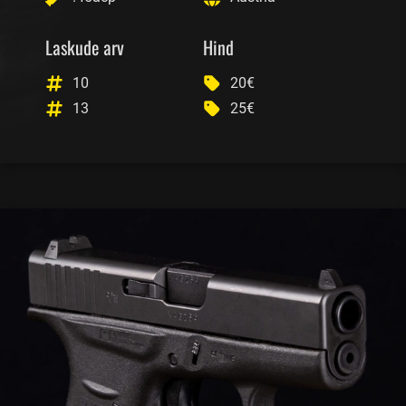
Laskude arv
Hind
10
20€
13
25€