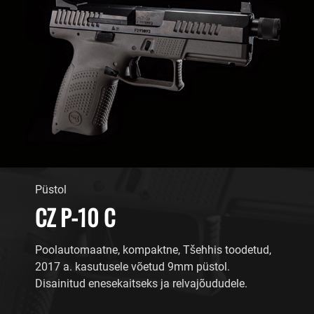
Püstol
CZ P-10 C
Poolautomaatne, kompaktne, Tšehhis toodetud,
2017 a. kasutusele võetud 9mm püstol.
Disainitud enesekaitseks ja relvajõududele.