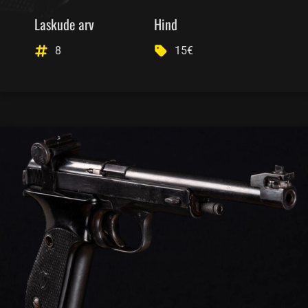
Laskude arv
Hind
8
15€