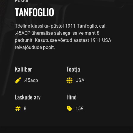
Püstol
TANFOGLIO
Tõeline klassika- püstol 1911 Tanfoglio, cal
.45ACP, üherealise salvega, salve maht 8
padrunit. Kasutusse võetud aastast 1911 USA
relvajõudude poolt.
Kaliiber
Tootja
.45acp
USA
Laskude arv
Hind
8
15€