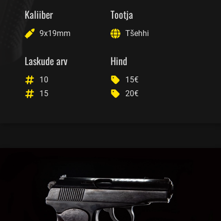
Kaliiber
Tootja
9x19mm
Tšehhi
Laskude arv
Hind
10
15€
15
20€