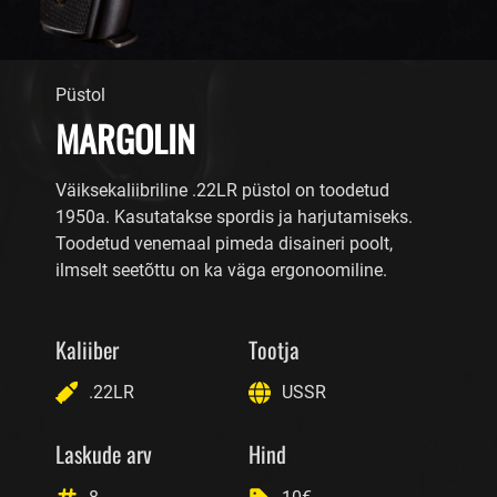
Püstol
MARGOLIN
Väiksekaliibriline .22LR püstol on toodetud
1950a. Kasutatakse spordis ja harjutamiseks.
Toodetud venemaal pimeda disaineri poolt,
ilmselt seetõttu on ka väga ergonoomiline.
Kaliiber
Tootja
.22LR
USSR
Laskude arv
Hind