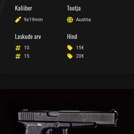
Kaliiber
Tootja
9x19mm
Austria
Laskude arv
Hind
10
15€
15
20€