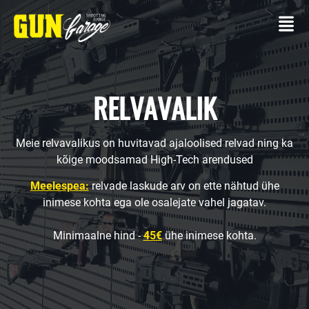
RELVAVALIK
Meie relvavalikus on huvitavad ajaloolised relvad ning ka
KONTAKT
kõige moodsamad High-Tech arendused
LASKETIIR
Meelespea:
relvade laskude arv on ette nähtud ühe
inimese kohta ega ole osalejate vahel jagatav.
Oma
relvaga
Minimaalne hind -
45€
ühe inimese kohta.
Laskepaketid
TEENUSED
Üritused