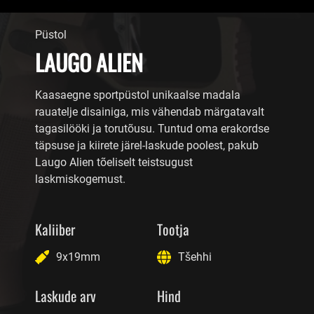
Püstol
LAUGO ALIEN
Kaasaegne sportpüstol unikaalse madala
rauatelje disainiga, mis vähendab märgatavalt
tagasilööki ja torutõusu. Tuntud oma erakordse
täpsuse ja kiirete järel-laskude poolest, pakub
Laugo Alien tõeliselt teistsugust
laskmiskogemust.
Kaliiber
Tootja
9x19mm
Tšehhi
Laskude arv
Hind