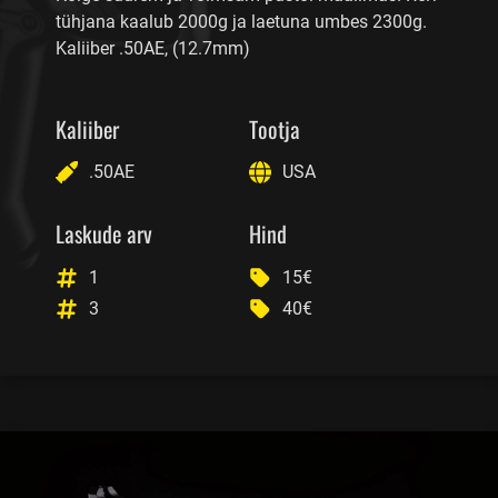
tühjana kaalub 2000g ja laetuna umbes 2300g.
Kaliiber .50AE, (12.7mm)
Kaliiber
Tootja
.50AE
USA
Laskude arv
Hind
1
15€
3
40€