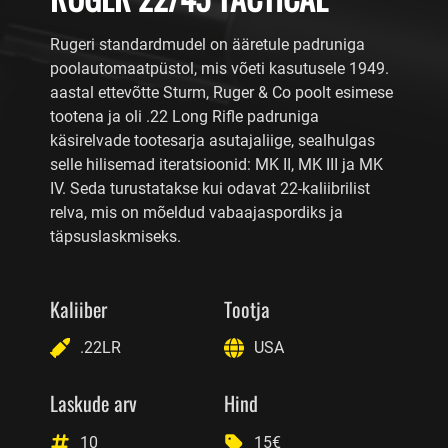
Rugeri standardmudel on ääretule padruniga
poolautomaatpüstol, mis võeti kasutusele 1949.
aastal ettevõtte Sturm, Ruger & Co poolt esimese
tootena ja oli .22 Long Rifle padruniga
käsirelvade tootesarja asutajaliige, sealhulgas
selle hilisemad iteratsioonid: MK II, MK III ja MK
IV. Seda turustatakse kui odavat 22-kaliibrilist
relva, mis on mõeldud vabaajaspordiks ja
täpsuslaskmiseks.
Kaliiber
Tootja
.22LR
USA
Laskude arv
Hind
10
15€