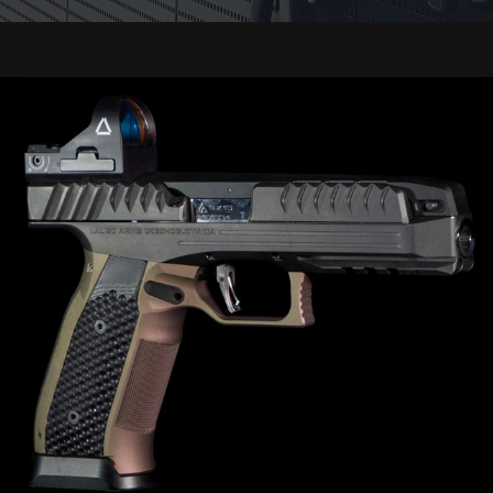
Koolitused
Relvasepp
Hoiustamine
Kinkekaardid
RELVAVALIK