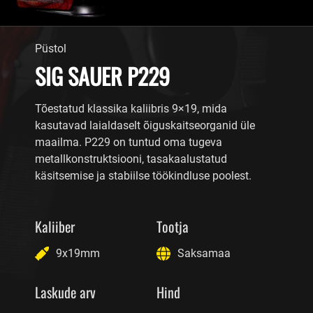
Püstol
SIG SAUER P229
Tõestatud klassika kaliibris 9×19, mida
kasutavad laialdaselt õiguskaitseorganid üle
maailma. P229 on tuntud oma tugeva
metallkonstruktsiooni, tasakaalustatud
käsitsemise ja stabiilse töökindluse poolest.
Kaliiber
Tootja
9x19mm
Saksamaa
Laskude arv
Hind