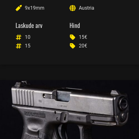
9x19mm
Austria
Laskude arv
Hind
10
15€
15
20€