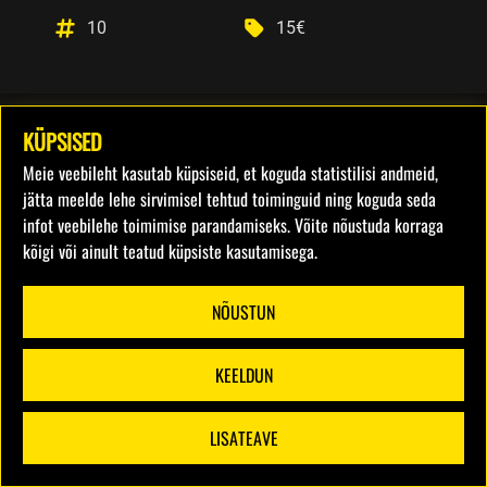
10
15€
KÜPSISED
Meie veebileht kasutab küpsiseid, et koguda statistilisi andmeid,
jätta meelde lehe sirvimisel tehtud toiminguid ning koguda seda
infot veebilehe toimimise parandamiseks. Võite nõustuda korraga
kõigi või ainult teatud küpsiste kasutamisega.
NÕUSTUN
KEELDUN
LISATEAVE
FILTRID