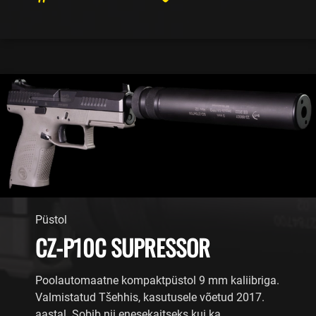
Püstol
CZ-P10C SUPRESSOR
Poolautomaatne kompaktpüstol 9 mm kaliibriga.
Valmistatud Tšehhis, kasutusele võetud 2017.
aastal. Sobib nii enesekaitseks kui ka