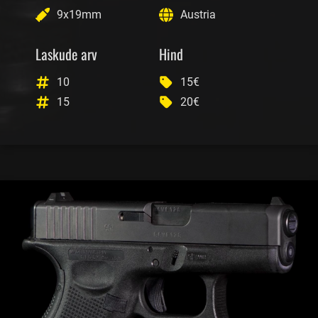
9x19mm
Austria
Laskude arv
Hind
10
15€
15
20€