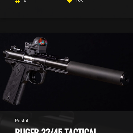
8
10€
Püstol
RUGER 22/45 TACTICAL