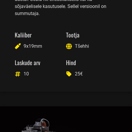
sõjaväelisele kasutusele. Sellel versioonil on
summutaja.
Kaliiber
Tootja
9x19mm
Tšehhi
Laskude arv
Hind
10
25€