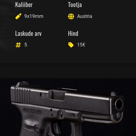
Kaliiber
Tootja
9x19mm
Austria
Laskude arv
Hind
5
15€