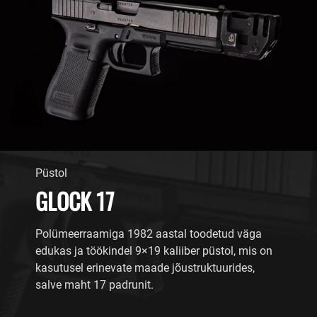
Püstol
GLOCK 17
Polümeerraamiga 1982 aastal toodetud väga
edukas ja töökindel 9×19 kaliiber püstol, mis on
kasutusel erinevate maade jõustruktuurides,
salve maht 17 padrunit.